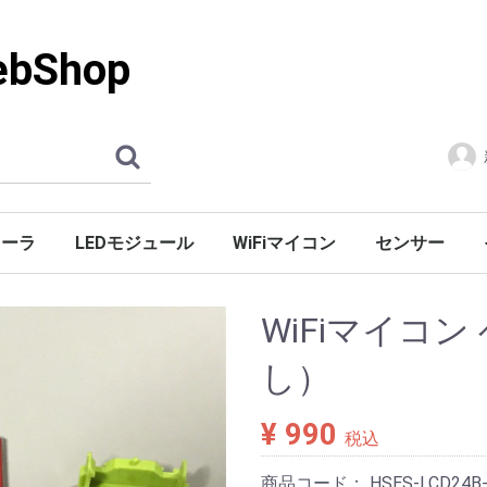
Shop
ローラ
LEDモジュール
WiFiマイコン
センサー
WiFiマイコン
し）
¥ 990
税込
商品コード：
HSES-LCD24B