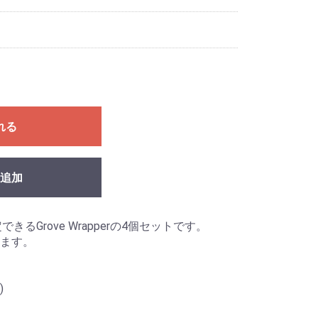
れる
追加
できるGrove Wrapperの4個セットです。
ます。
)