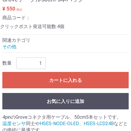
¥ 550
税込
商品コード：
クリックポスト発送可能数:4個
関連カテゴリ
その他
数量
カートに入れる
お気に入りに追加
4pinのGroveコネクタ用ケーブル、50cm5本セットです。
温度センサ
同士や
HSES-NODE-OLED
、
HSES-LCD24B
などと
の接続に最適です。